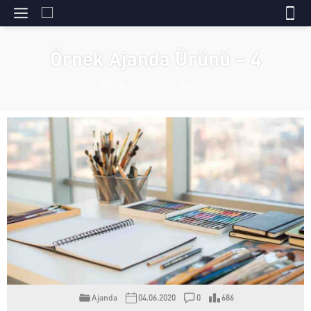
Örnek Ajanda Ürünü – 4
Home
»
Ürünler
»
Ajanda
Ajanda
04.06.2020
0
686